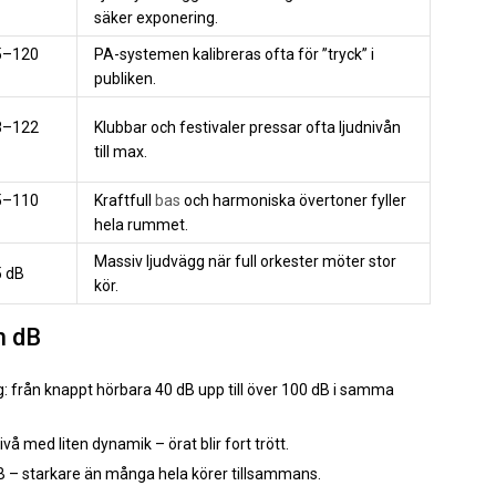
säker exponering.
5–120
PA-systemen kalibreras ofta för ”tryck” i
publiken.
8–122
Klubbar och festivaler pressar ofta ljudnivån
till max.
5–110
Kraftfull
bas
och harmoniska övertoner fyller
hela rummet.
Massiv ljudvägg när full orkester möter stor
 dB
kör.
h dB
: från knappt hörbara 40 dB upp till över 100 dB i samma
å med liten dynamik – örat blir fort trött.
B – starkare än många hela körer tillsammans.