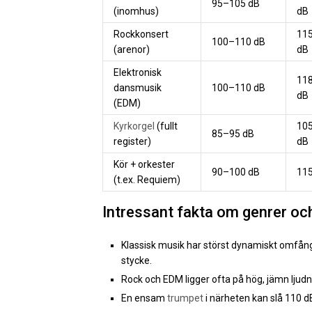
95–105 dB
(inomhus)
dB
Rockkonsert
11
100–110 dB
(arenor)
dB
Elektronisk
11
dansmusik
100–110 dB
dB
(EDM)
Kyrkorgel
(fullt
10
85–95 dB
register)
dB
Kör + orkester
90–100 dB
115
(t.ex. Requiem)
Intressant fakta om genrer oc
Klassisk musik har störst dynamiskt omfång
stycke.
Rock och EDM ligger ofta på hög, jämn ljudniv
En ensam
trumpet
i närheten kan slå 110 d