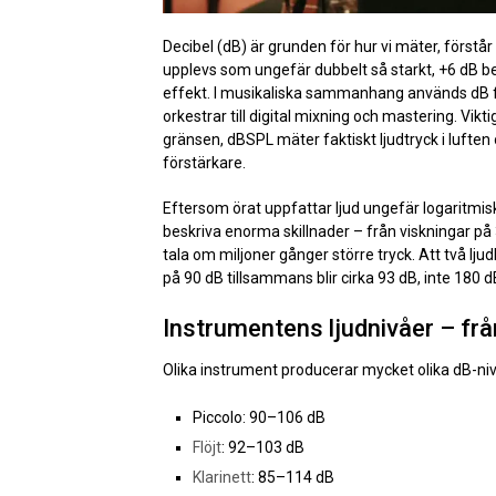
Decibel (dB) är grunden för hur vi mäter, förstår
upplevs som ungefär dubbelt så starkt, +6 dB bet
effekt. I musikaliska sammanhang används dB fö
orkestrar till digital mixning och mastering. Vikt
gränsen, dBSPL mäter faktiskt ljudtryck i luften
förstärkare.
Eftersom örat uppfattar ljud ungefär logaritmisk
beskriva enorma skillnader – från viskningar på 
tala om miljoner gånger större tryck. Att två lju
på 90 dB tillsammans blir cirka 93 dB, inte 180 d
Instrumentens ljudnivåer – från
Olika instrument producerar mycket olika dB-niv
Piccolo: 90–106 dB
Flöjt
: 92–103 dB
Klarinett
: 85–114 dB