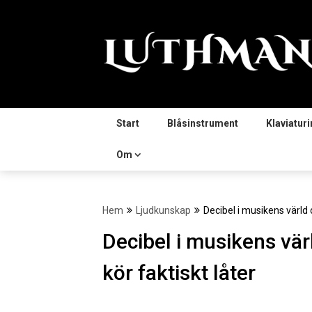
Hoppa
till
innehåll
Start
Blåsinstrument
Klaviatur
Om
Hem
Ljudkunskap
Decibel i musikens värld 
Decibel i musikens vär
kör faktiskt låter