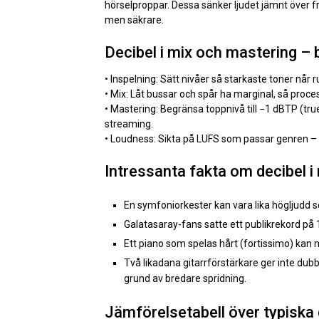
hörselproppar. Dessa sänker ljudet jämnt över fr
men säkrare.
Decibel i mix och mastering –
• Inspelning: Sätt nivåer så starkaste toner når 
• Mix: Låt bussar och spår ha marginal, så proces
• Mastering: Begränsa toppnivå till −1 dBTP (true
streaming.
• Loudness: Sikta på LUFS som passar genren – i
Intressanta fakta om decibel i
En symfoniorkester kan vara lika högljudd 
Galatasaray-fans satte ett publikrekord på
Ett piano som spelas hårt (fortissimo) kan 
Två likadana gitarrförstärkare ger inte dubb
grund av bredare spridning.
Jämförelsetabell över typiska 