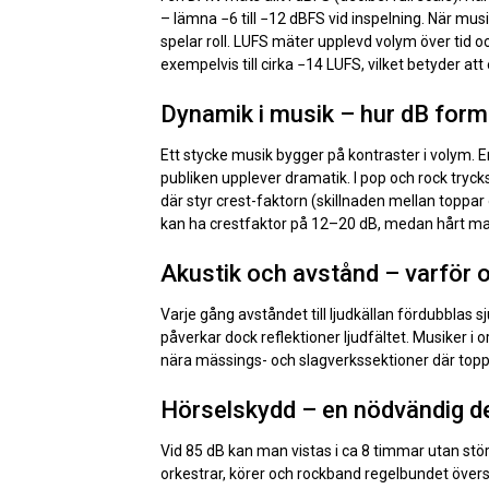
– lämna −6 till −12 dBFS vid inspelning. När mu
spelar roll. LUFS mäter upplevd volym över tid 
exempelvis till cirka −14 LUFS, vilket betyder at
Dynamik i musik – hur dB form
Ett stycke musik bygger på kontraster i volym. E
publiken upplever dramatik. I pop och rock try
där styr crest-faktorn (skillnaden mellan toppa
kan ha crestfaktor på 12–20 dB, medan hårt m
Akustik och avstånd – varför o
Varje gång avståndet till ljudkällan fördubblas sj
påverkar dock reflektioner ljudfältet. Musiker i 
nära mässings- och slagverkssektioner där topp
Hörselskydd – en nödvändig de
Vid 85 dB kan man vistas i ca 8 timmar utan stör
orkestrar, körer och rockband regelbundet övers