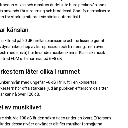
sik sedan mixas och mastras är det inte bara peaknivån som
och används för streaming och broadcast. Spotify normaliserar
t en för starkt limiterad mix sänks automatiskt.
ar känslan
n skillnad på 20 dB mellan pianissimo och fortissimo gör att
cks dynamiken ihop av kompression och limitering, men även
r och medelnivå) hur levande musiken känns. Klassisk musik
astrad EDM ofta hamnar på 6–8 dB.
rkestern låter olika i rummet
unker nivån med ungefär −6 dB i fri luft. I en konsertsal
orkestern hör ofta starkare ljud än publiken eftersom de sitter
ar kan nå över 120 dB.
l av musiklivet
re risk. Vid 100 dB är den säkra tiden under en kvart. Eftersom
krider dessa nivåer använder allt fler musiker formgjutna