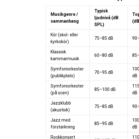
Typisk
Musikgenre /
To
ljudnivå (dB
sammanhang
(dB
SPL)
Kör (skol- eller
75–85 dB
90
kyrkokör)
Klassisk
60–80 dB
85
kammarmusik
Symfoniorkester
10
70–95 dB
(publikplats)
dB
Symfoniorkester
11
85–100 dB
(på scen)
dB
Jazzklubb
75–85 dB
90
(akustisk)
Jazz med
10
85–95 dB
förstärkning
dB
Rockkonsert
11