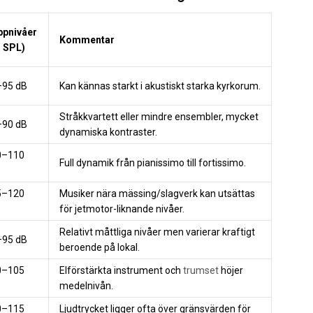
ppnivåer
Kommentar
 SPL)
–95 dB
Kan kännas starkt i akustiskt starka kyrkorum.
Stråkkvartett eller mindre ensembler, mycket
–90 dB
dynamiska kontraster.
0–110
Full dynamik från pianissimo till fortissimo.
5–120
Musiker nära mässing/slagverk kan utsättas
för jetmotor-liknande nivåer.
Relativt måttliga nivåer men varierar kraftigt
–95 dB
beroende på lokal.
0–105
Elförstärkta instrument och
trumset
höjer
medelnivån.
0–115
Ljudtrycket ligger ofta över gränsvärden för