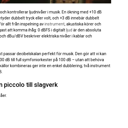
 och kontrollerar ljudnivåer i musik. En ökning med +10 dB
yder dubbelt tryck eller volt, och +3 dB innebär dubbelt
r allt från inspelning av
instrument
, akustiska körer och
igast att komma ihåg: 0 dBFS i digitalt
ljud
är den absoluta
 och dBu/dBV beskriver elektriska nivåer i kablar och
t passar decibelskalan perfekt för musik. Den gör att vi kan
30 dB till full symfoniorkester på 100 dB – utan att behöva
dkällor kombineras ger inte en enkel dubblering; två instrument
B.
 piccolo till slagverk
åer.