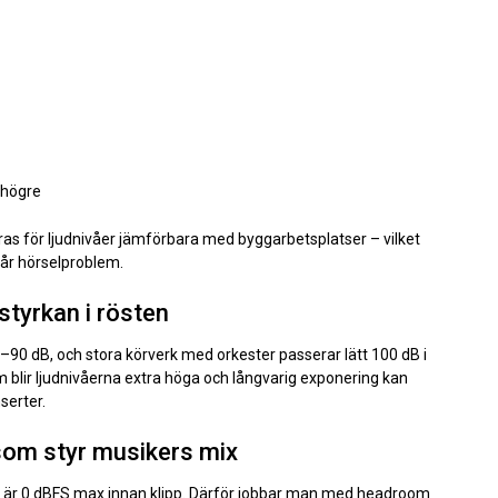
 högre
ras för ljudnivåer jämförbara med byggarbetsplatser – vilket
får hörselproblem.
styrkan i rösten
80–90 dB, och stora körverk med orkester passerar lätt 100 dB i
um blir ljudnivåerna extra höga och långvarig exponering kan
serter.
 som styr musikers mix
 Här är 0 dBFS max innan klipp. Därför jobbar man med headroom