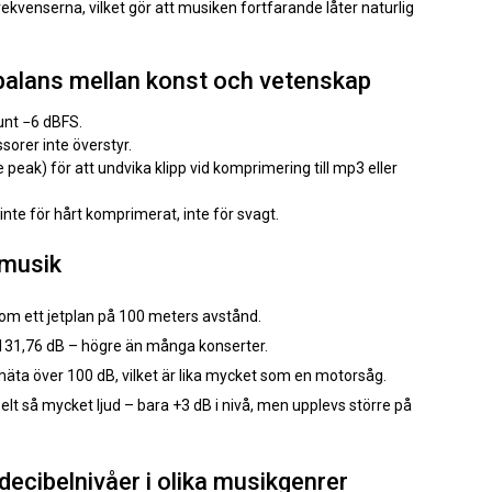
ekvenserna, vilket gör att musiken fortfarande låter naturlig
 balans mellan konst och vetenskap
runt −6 dBFS.
sorer inte överstyr.
 peak) för att undvika klipp vid komprimering till mp3 eller
nte för hårt komprimerat, inte för svagt.
 musik
som ett jetplan på 100 meters avstånd.
 131,76 dB – högre än många konserter.
mäta över 100 dB, vilket är lika mycket som en motorsåg.
elt så mycket ljud – bara +3 dB i nivå, men upplevs större på
decibelnivåer i olika musikgenrer