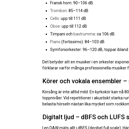
Fransk horn: 90–106 dB
Trombon
: 85–114 dB
Cello
: upp till 111 dB
Oboe
: upp till 112 dB
Timpani och
bastrumma
: ca 106 dB
Piano
(fortissimo): 84–103 dB
Symfoniorkester: 96–120 dB, toppar ibland
Det betyder att en musiker i en orkester expone
förklarar varför många professionella musiker 
Körer och vokala ensembler – 
Körsång är inte alltid mild. En kyrkokör kan nå 
toppnivåer. Vid repetitioner i akustiskt starka r
belasta hörseln nästan lika mycket som rockkon
Digitalt ljud – dBFS och LUFS
I en DAW mäts allt i dBFS (decibel full scale).