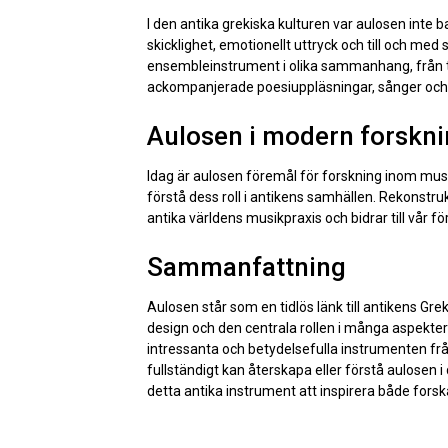
I den antika grekiska kulturen var aulosen inte b
skicklighet, emotionellt uttryck och till och me
ensembleinstrument i olika sammanhang, från te
ackompanjerade poesiuppläsningar, sånger och
Aulosen i modern forskni
Idag är aulosen föremål för forskning inom mus
förstå dess roll i antikens samhällen. Rekonstru
antika världens musikpraxis och bidrar till vår 
Sammanfattning
Aulosen står som en tidlös länk till antikens Gre
design och den centrala rollen i många aspekter av
intressanta och betydelsefulla instrumenten fr
fullständigt kan återskapa eller förstå aulosen
detta antika instrument att inspirera både fors