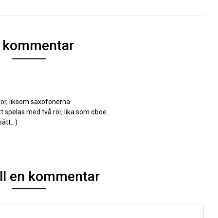
 kommentar
 rör, liksom saxofonerna.
 spelas med två rör, lika som oboe.
tt.. )
ill en kommentar
Alte