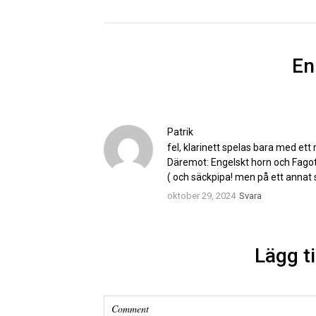
En
Patrik
fel, klarinett spelas bara med ett
Däremot: Engelskt horn och Fagott
( och säckpipa! men på ett annat sä
oktober 29, 2024
Svara
Lägg t