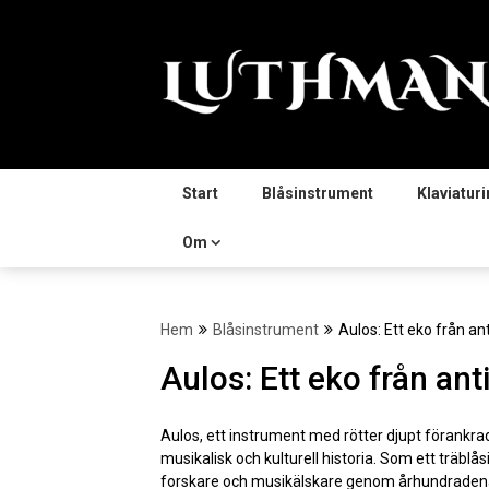
Hoppa
till
innehåll
Start
Blåsinstrument
Klaviatur
Om
Hem
Blåsinstrument
Aulos: Ett eko från an
Aulos: Ett eko från an
Aulos, ett instrument med rötter djupt förankrad
musikalisk och kulturell historia. Som ett träbl
forskare och musikälskare genom århundradena.