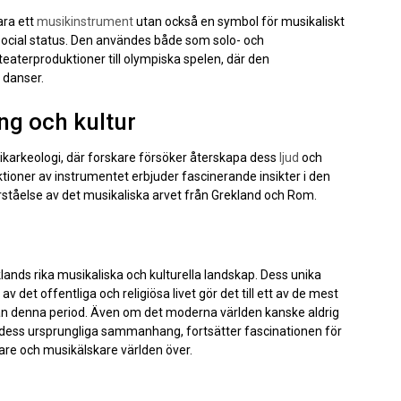
ara ett
musikinstrument
utan också en symbol för musikaliskt
d social status. Den användes både som solo- och
aterproduktioner till olympiska spelen, där den
 danser.
ng och kultur
ikarkeologi, där forskare försöker återskapa dess
ljud
och
ktioner av instrumentet erbjuder fascinerande insikter i den
förståelse av det musikaliska arvet från Grekland och Rom.
klands rika musikaliska och kulturella landskap. Dess unika
 det offentliga och religiösa livet gör det till ett av de mest
ån denna period. Även om det moderna världen kanske aldrig
 i dess ursprungliga sammanhang, fortsätter fascinationen för
kare och musikälskare världen över.