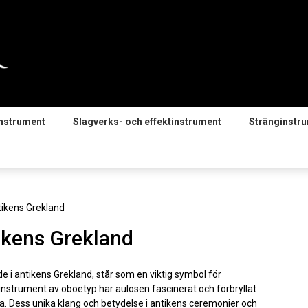
instrument
Slagverks- och effektinstrument
Stränginstr
tikens Grekland
tikens Grekland
e i antikens Grekland, står som en viktig symbol för
åsinstrument av oboetyp har aulosen fascinerat och förbryllat
 Dess unika klang och betydelse i antikens ceremonier och